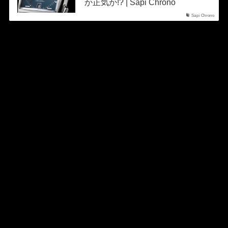
か正気か!? | Sapi Chrono
Sapi Chrono